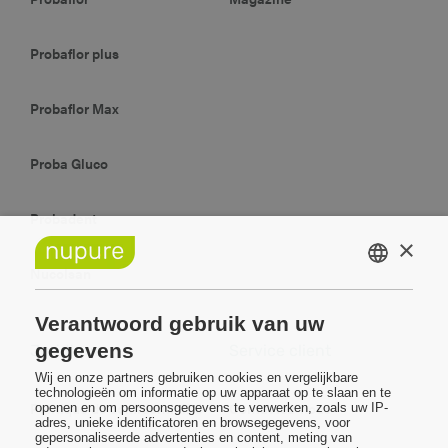
Probaflor plus
Probaflor Max
Proba Gluco
Probadent
×
Nucolsan
DUTCH
FRENCH
Verantwoord gebruik van uw
gegevens
Juridique
Service client
Wij en onze partners gebruiken cookies en vergelijkbare
technologieën om informatie op uw apparaat op te slaan en te
Politique de confidentialité
Contactez-nous
openen en om persoonsgegevens te verwerken, zoals uw IP-
adres, unieke identificatoren en browsegegevens, voor
gepersonaliseerde advertenties en content, meting van