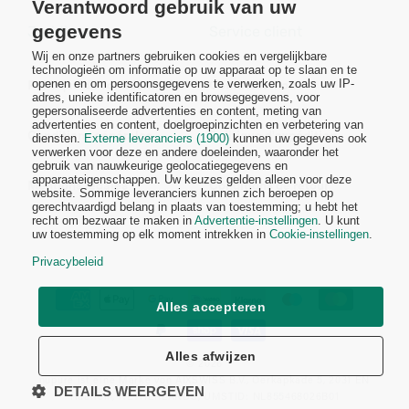
Verantwoord gebruik van uw
gegevens
Juridique
Service client
Wij en onze partners gebruiken cookies en vergelijkbare
technologieën om informatie op uw apparaat op te slaan en te
Politique de confidentialité
Contactez-nous
openen en om persoonsgegevens te verwerken, zoals uw IP-
adres, unieke identificatoren en browsegegevens, voor
gepersonaliseerde advertenties en content, meting van
advertenties en content, doelgroepinzichten en verbetering van
Conditions générales
Politique d'expédition
diensten.
Externe leveranciers (1900)
kunnen uw gegevens ook
verwerken voor deze en andere doeleinden, waaronder het
gebruik van nauwkeurige geolocatiegegevens en
apparaateigenschappen. Uw keuzes gelden alleen voor deze
Mentions légales
Conditions de retour
website. Sommige leveranciers kunnen zich beroepen op
gerechtvaardigd belang in plaats van toestemming; u hebt het
recht om bezwaar te maken in
Advertentie-instellingen
. U kunt
uw toestemming op elk moment intrekken in
Cookie-instellingen
.
Privacybeleid
Betaalmethoden
Alles accepteren
Alles afwijzen
© 2026
nupure ist eine Marke von AIXSWISS B.V., Oerkapkade 5, 2031 EN
DETAILS WEERGEVEN
Haarlem, NETHERLANDS, UMSTID: NL855468026B01