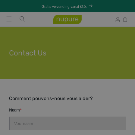
Meteen
naar de
Gratis verzending vanaf €30.
content
Winkelwag
Inloggen
Contact Us
Comment pouvons-nous vous aider?
Naam
*