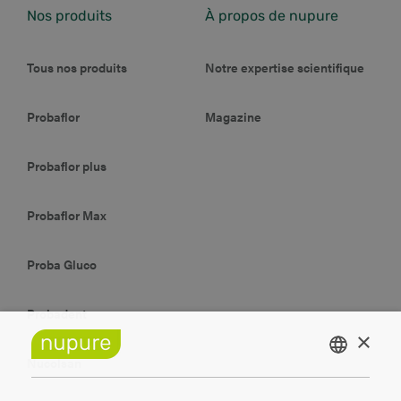
Nos produits
À propos de nupure
Tous nos produits
Notre expertise scientifique
Probaflor
Magazine
Probaflor plus
Probaflor Max
Proba Gluco
Probadent
×
Nucolsan
DUTCH
FRENCH