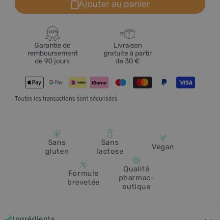
Ajouter au panier
100%
Garantie de
Livraison
remboursement
gratuite à partir
de 90 jours
de 30 €
Moyens
de
Toutes les transactions sont sécurisées
paiement
Sans
Sans
Vegan
gluten
lactose
Qualité
Formule
pharmac-
brevetée
eutique
C
Ingrédients