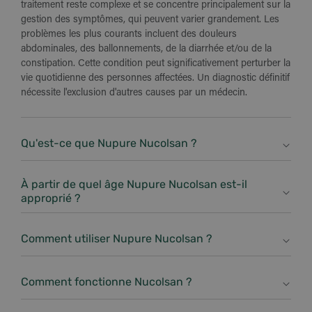
traitement reste complexe et se concentre principalement sur la
gestion des symptômes, qui peuvent varier grandement. Les
problèmes les plus courants incluent des douleurs
abdominales, des ballonnements, de la diarrhée et/ou de la
constipation. Cette condition peut significativement perturber la
vie quotidienne des personnes affectées. Un diagnostic définitif
nécessite l'exclusion d'autres causes par un médecin.
Qu'est-ce que Nupure Nucolsan ?
Nupure Nucolsan est un dispositif médical certifié destiné à
traiter les symptômes du colon irritable, comme les
À partir de quel âge Nupure Nucolsan est-il
ballonnements, les douleurs abdominales et le malaise général.
approprié ?
Nupure Nucolsan est adapté aux individus âgés de 13 ans et
plus.
Comment utiliser Nupure Nucolsan ?
Dissolvez le contenu d'un sachet dans un verre d'eau une à
deux fois par jour et buvez la solution. Les sachets de
Comment fonctionne Nucolsan ?
Nucolsan peuvent être utilisés continuellement. Toutefois, en
Le principe actif AVH200® forme une barrière protectrice sur la
cas d'utilisation prolongée ou d'aggravation des symptômes, il