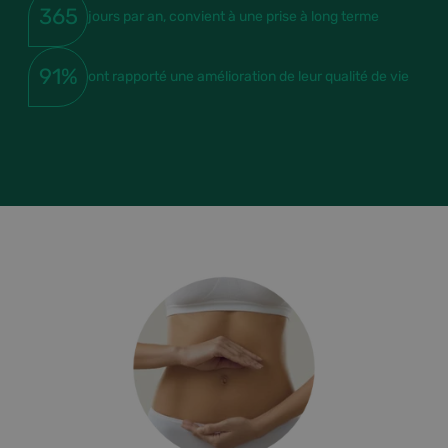
365
jours par an, convient à une prise à long terme
91%
ont rapporté une amélioration de leur qualité de vie