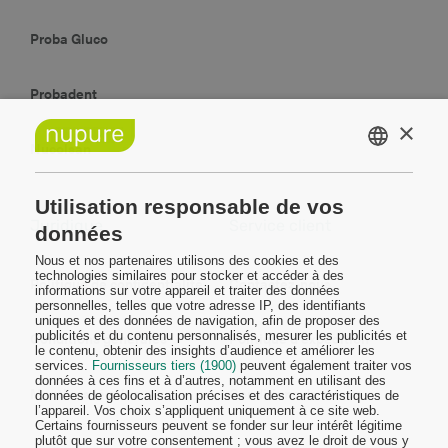
Proba Gluco
Probadent
×
Nucolsan
DUTCH
FRENCH
Utilisation responsable de vos
Juridique
Service client
données
Nous et nos partenaires utilisons des cookies et des
technologies similaires pour stocker et accéder à des
Politique de confidentialité
Contactez-nous
informations sur votre appareil et traiter des données
personnelles, telles que votre adresse IP, des identifiants
uniques et des données de navigation, afin de proposer des
publicités et du contenu personnalisés, mesurer les publicités et
Conditions générales
Politique d'expédition
le contenu, obtenir des insights d’audience et améliorer les
services.
Fournisseurs tiers (1900)
peuvent également traiter vos
données à ces fins et à d’autres, notamment en utilisant des
Mentions légales
Conditions de retour
données de géolocalisation précises et des caractéristiques de
l’appareil. Vos choix s’appliquent uniquement à ce site web.
Certains fournisseurs peuvent se fonder sur leur intérêt légitime
plutôt que sur votre consentement ; vous avez le droit de vous y