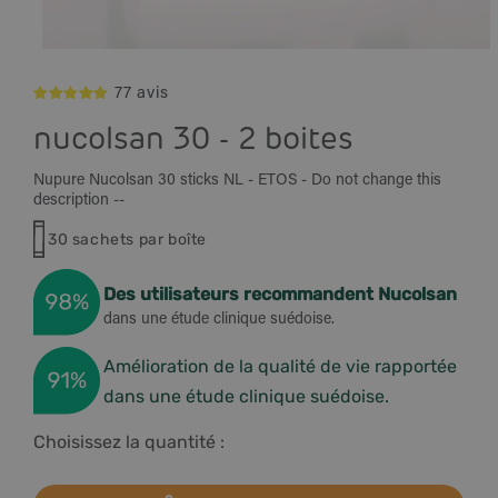
Ouvrir
le
77 avis
média
1
dans
nucolsan 30 - 2 boites
une
fenêtre
modale
Nupure Nucolsan 30 sticks NL - ETOS - Do not change this
description --
30 sachets par boîte
Des utilisateurs recommandent Nucolsan
dans une étude clinique suédoise.
Amélioration de la qualité de vie rapportée
dans une étude clinique suédoise.
Choisissez la quantité :