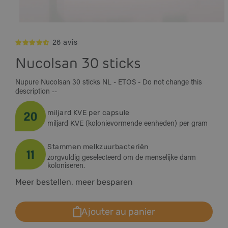
Ouvrir
le
26 avis
média
1
dans
Nucolsan 30 sticks
une
fenêtre
modale
Nupure Nucolsan 30 sticks NL - ETOS - Do not change this
description --
miljard KVE per capsule
miljard KVE (kolonievormende eenheden) per gram
Stammen melkzuurbacteriën
zorgvuldig geselecteerd om de menselijke darm
koloniseren.
Meer bestellen, meer besparen
Ajouter au panier