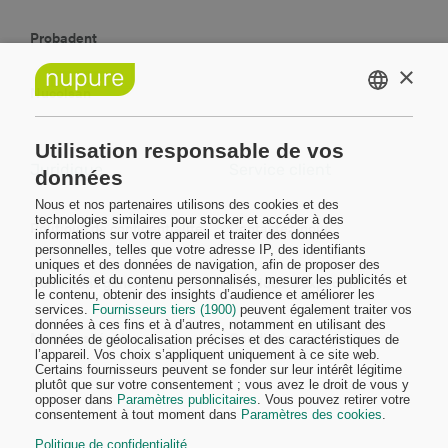
Probadent
×
Nucolsan
DUTCH
FRENCH
Utilisation responsable de vos
Juridique
Service client
données
Nous et nos partenaires utilisons des cookies et des
technologies similaires pour stocker et accéder à des
Politique de confidentialité
Contactez-nous
informations sur votre appareil et traiter des données
personnelles, telles que votre adresse IP, des identifiants
uniques et des données de navigation, afin de proposer des
publicités et du contenu personnalisés, mesurer les publicités et
Conditions générales
Politique d'expédition
le contenu, obtenir des insights d’audience et améliorer les
services.
Fournisseurs tiers (1900)
peuvent également traiter vos
données à ces fins et à d’autres, notamment en utilisant des
Mentions légales
Conditions de retour
données de géolocalisation précises et des caractéristiques de
l’appareil. Vos choix s’appliquent uniquement à ce site web.
Certains fournisseurs peuvent se fonder sur leur intérêt légitime
plutôt que sur votre consentement ; vous avez le droit de vous y
opposer dans
Paramètres publicitaires
. Vous pouvez retirer votre
consentement à tout moment dans
Paramètres des cookies
.
Politique de confidentialité