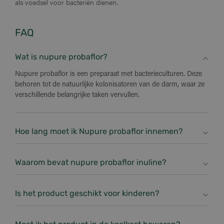
als voedsel voor bacteriën dienen.
FAQ
Wat is nupure probaflor?
Nupure probaflor is een preparaat met bacterieculturen. Deze
behoren tot de natuurlijke kolonisatoren van de darm, waar ze
verschillende belangrijke taken vervullen.
Hoe lang moet ik Nupure probaflor innemen?
Nupure probaflor kan zonder problemen permanent worden
gebruikt. We raden aan, om het ten minste 4-12 weken in te
Waarom bevat nupure probaflor inuline?
nemen, om de bacteriën voldoende tijd te geven zich te
Inuline is een voedingsvezel, die niet door de mens kan
koloniseren.
worden verteerd. Hij dient als voedingsstof voor belangrijke
Is het product geschikt voor kinderen?
darmbacteriën in de darmen.
Nee. Nupure probaflor is geschikt vanaf 18 jaar. Voor kinderen
vanaf drie jaar hebben we een speciaal ontwikkeld product in