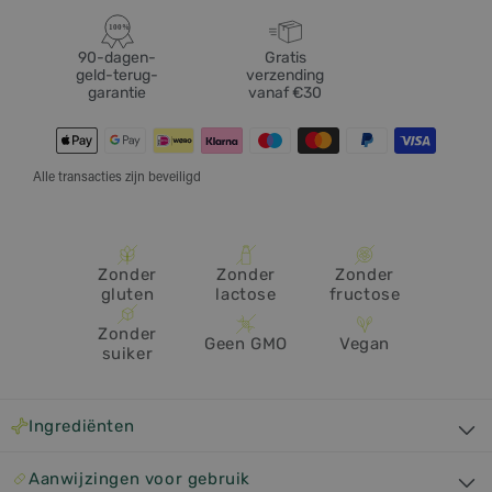
100%
90-dagen-
Gratis
geld-terug-
verzending
garantie
vanaf €30
Moyens
de
Alle transacties zijn beveiligd
paiement
Zonder
Zonder
Zonder
gluten
lactose
fructose
Zonder
Geen GMO
Vegan
suiker
C
Ingrediënten
o
n
Aanwijzingen voor gebruik